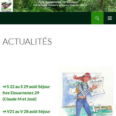
Aller
au
Recherche
contenu
Randonner avec le club randonnée de Bagneux
MENU
PRINCI
ACTUALITÉS
⇒ S 22 au S 29 août Séjour
fixe Douarnenez 29
(Claude M et José)
⇒ V21 au V 28 août Séjour