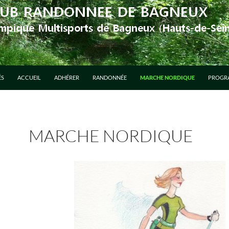
ÉS
ACCUEIL
ADHÉRER
RANDONNÉE
MARCHE NORDIQUE
PROGR
MARCHE NORDIQUE