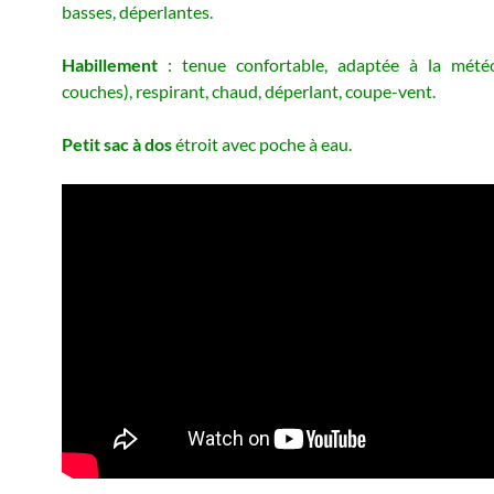
basses, déperlantes.
Habillement
: tenue confortable, adaptée à la météo
couches), respirant, chaud, déperlant, coupe-vent.
Petit sac à dos
étroit avec poche à eau.