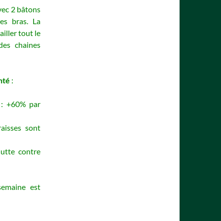
vec 2 bâtons
es bras. La
iller tout le
es chaines
anté
:
e : +60% par
aisses sont
lutte contre
semaine est