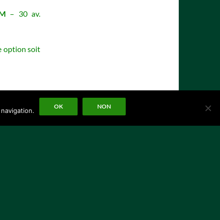
JM
– 30 av.
e option soit
OK
NON
 navigation.