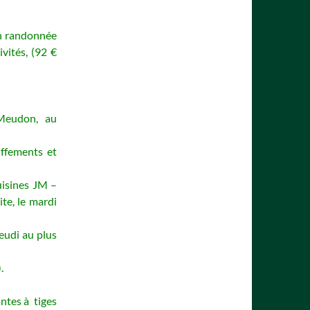
on randonnée
vités, (92 €
e Meudon, au
ffements et
uisines JM –
te, le mardi
Jeudi au plus
.
ntes à tiges