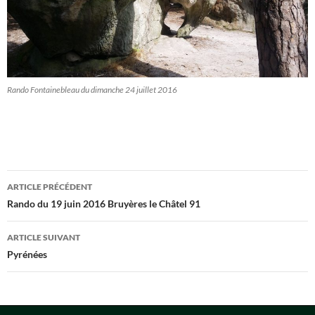
Rando Fontainebleau du dimanche 24 juillet 2016
Navigation
ARTICLE PRÉCÉDENT
des
Rando du 19 juin 2016 Bruyères le Châtel 91
articles
ARTICLE SUIVANT
Pyrénées